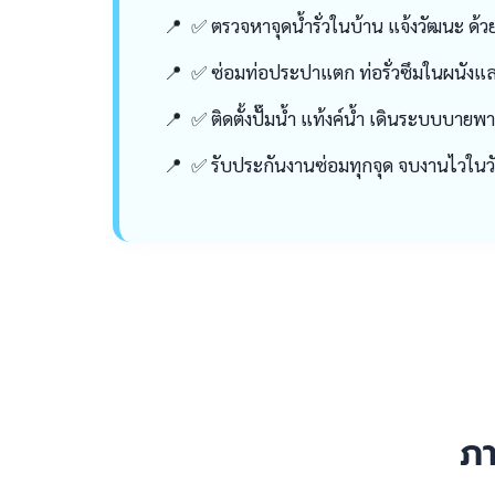
✅ ตรวจหาจุดน้ำรั่วในบ้าน แจ้งวัฒนะ ด้วย
✅ ซ่อมท่อประปาแตก ท่อรั่วซึมในผนังและ
✅ ติดตั้งปั๊มน้ำ แท้งค์น้ำ เดินระบบบายพ
✅ รับประกันงานซ่อมทุกจุด จบงานไวในวั
ภ