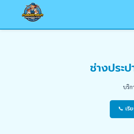
ช่างประปา
บริก
📞 เรี