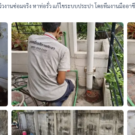
ีวิวงานซ่อมจริง หาท่อรั่ว แก้ไขระบบประปา โดยทีมงานมืออาช