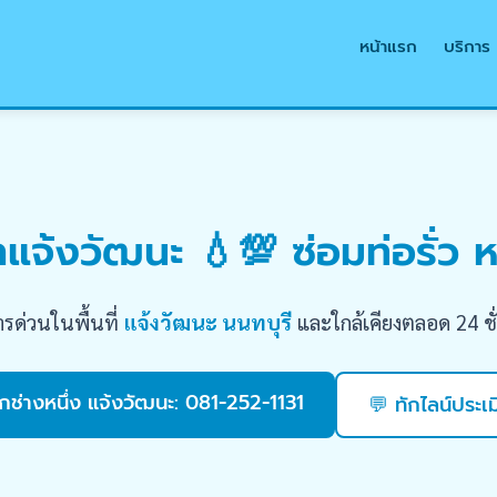
หน้าแรก
บริการ
แจ้งวัฒนะ 💧💯 ซ่อมท่อรั่ว หา
ารด่วนในพื้นที่
แจ้งวัฒนะ นนทบุรี
และใกล้เคียงตลอด 24 ชั
ยกช่างหนึ่ง แจ้งวัฒนะ: 081-252-1131
💬 ทักไลน์ประเ