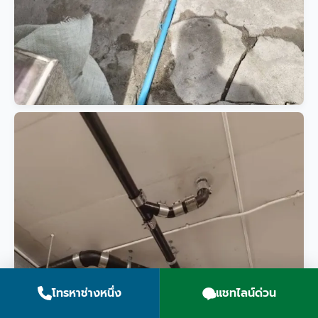
โทรหาช่างหนึ่ง
แชทไลน์ด่วน